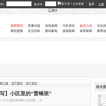
密码：
验证码：
注册
新闻资讯
军事武器
科技新闻
汽车资讯
娱乐八卦
文化
财经股票
生活百科
数码家电
游戏新闻
体育新闻
教育
官网下载
>
房产楼市
>
房产资讯
>
相关
写】小区里的“雷锋班”
11 10:36
国尚新闻网
点击次数 ：
次