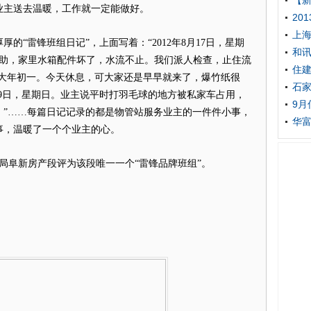
【新
业主送去温暖，工作就一定能做好。
20
上海
“雷锋班组日记”，上面写着：“2012年8月17日，星期
和
主求助，家里水箱配件坏了，水流不止。我们派人检查，止住流
住建
0日，大年初一。今天休息，可大家还是早早就来了，爆竹纸很
石
6月9日，星期日。业主说平时打羽毛球的地方被私家车占用，
9月
。”……每篇日记记录的都是物管站服务业主的一件件小事，
华
事，温暖了一个个业主的心。
阜新房产段评为该段唯一一个“雷锋品牌班组”。