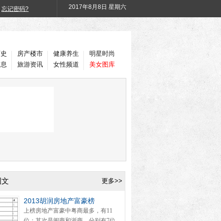
2017年
8月8日 星期六
忘记密码?
历史
房产楼市
健康养生
明星时尚
信息
旅游资讯
女性频道
美女图库
图文
更多>>
2013胡润房地产富豪榜
上榜房地产富豪中粤商最多，有11
位；其次是闽商和浙商，分别有7位