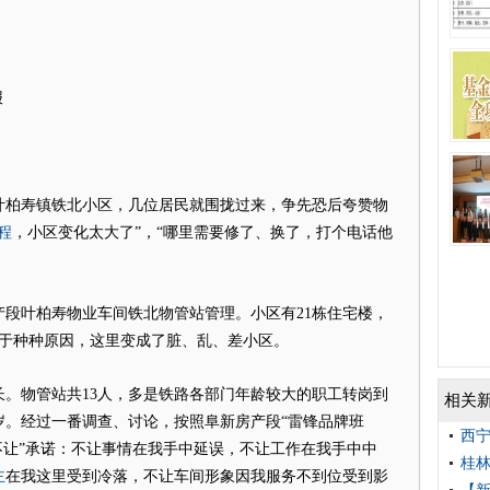
报
柏寿镇铁北小区，几位居民就围拢过来，争先恐后夸赞物
程
，小区变化太大了”，“哪里需要修了、换了，打个电话他
叶柏寿物业车间铁北物管站管理。小区有21栋住宅楼，
由于种种原因，这里变成了脏、乱、差小区。
。物管站共13人，多是铁路各部门年龄较大的职工转岗到
相关
9岁。经过一番调查、讨论，按照阜新房产段“雷锋品牌班
西
不让”承诺：不让事情在我手中延误，不让工作在我手中中
桂
主
在我这里受到冷落，不让车间形象因我服务不到位受到影