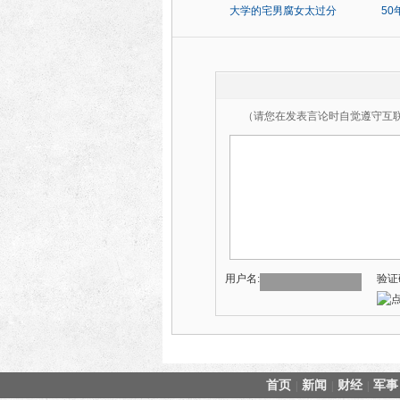
大学的宅男腐女太过分
5
（请您在发表言论时自觉遵守互
用户名:
验证
首页
新闻
财经
军事
|
|
|