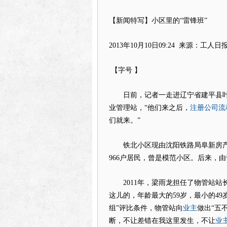
【新闻特写】小区里的“雷锋班”
2013年10月10日09:24
来源：工人日
【字号 】
日前，记者一走进辽宁省建平县叶
注册公司流
业管理站，“他们来之后，
们就来。”
铁北小区现由沈阳铁路局阜新房产段
966户居民，曾是模范小区。后来，
2011年，梁雨龙担任了物管站站长
这儿的，年龄最大的59岁，最小的4
业主
组”评比条件，物管站向
做出“五
业
断，不让差错在我这里发生，不让