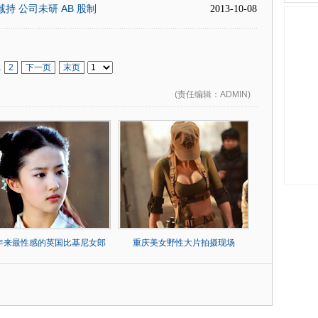
减持 公司未研 AB 股制
2013-10-08
1
2
下一页
末页
(
责任编辑
：ADMIN)
0年来最性感的英国比基尼女郎
重庆美女野性大片拍摄现场