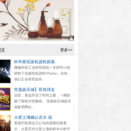
图文
更多>>
科学家拟派机器蛇探索
挪威科技工业研究院的一支研究小组
研制了实验性机器蛇Wheeko。目前，
他们正在研究如何...
世嘉娱乐城】双色球走
说罢，黄溢开启了时间之眼，一脚踩
爆了陈郁夕的脑袋。 贵族娱乐城娱乐
场备用网址...
火星土壤确认含水 或
美国宇航局近日公布的调查结果显
示，火星车对火星土壤的样本分析中