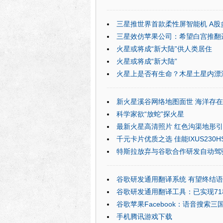
三星推世界首款柔性屏智能机 A股
三星效仿苹果公司：希望白宫推翻
火星或将成“新大陆”供人类居住
火星或将成“新大陆”
火星上是否有生命？木星土星内漂
新火星溪谷网络地图面世 海洋存
科学家欲“放蛇”探火星
最新火星高清照片 红色沟渠地形
千元卡片优质之选 佳能IXUS230H
特斯拉放弃与谷歌合作研发自动驾
谷歌研发通用翻译系统 有望终结
谷歌研发通用翻译工具：已实现7
谷歌苹果Facebook：语音搜索三
手机腾讯游戏下载