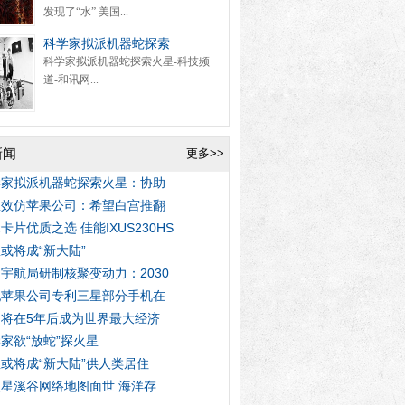
发现了“水” 美国...
科学家拟派机器蛇探索
科学家拟派机器蛇探索火星-科技频
道-和讯网...
新闻
更多>>
学家拟派机器蛇探索火星：协助
星效仿苹果公司：希望白宫推翻
卡片优质之选 佳能IXUS230HS
或将成“新大陆”
宇航局研制核聚变动力：2030
犯苹果公司专利三星部分手机在
国将在5年后成为世界最大经济
家欲“放蛇”探火星
或将成“新大陆”供人类居住
星溪谷网络地图面世 海洋存