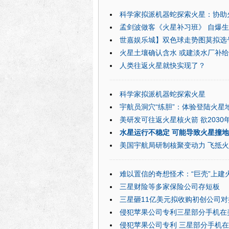
科学家拟派机器蛇探索火星：协助
孟剑波做客《火星补习班》 自爆
世嘉娱乐城】双色球走势图莫拟选
火星土壤确认含水 或建淡水厂补
人类往返火星就快实现了？
科学家拟派机器蛇探索火星
宇航员洞穴“练胆”：体验登陆火星
美研发可往返火星核火箭 欲2030
水星运行不稳定 可能导致火星撞
美国宇航局研制核聚变动力 飞抵火
难以置信的奇想怪术：“巨壳”上建
三星财险等多家保险公司存短板
三星砸11亿美元拟收购初创公司
侵犯苹果公司专利三星部分手机在
侵犯苹果公司专利 三星部分手机