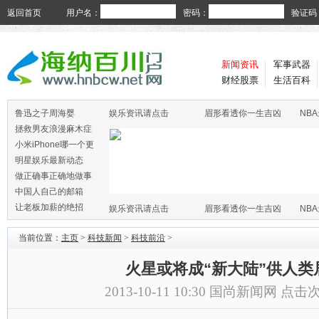
返回首页
用户名：
密码：
验证码
新闻资讯
军事武器
财经股票
生活百科
鲁迅之子周海婴
娱乐资讯请点击
眉形看透你一生吉凶
NB
拯救男友浪漫麻木症
小米iPhone哪一个更
火
明星娱乐最新动态
做正确事正确地做事
中国人自己的邮箱
让老板加薪的绝招
娱乐资讯请点击
眉形看透你一生吉凶
NB
当前位置：
主页
>
科技新闻
>
科技前沿
>
火星或将成“新大陆”供人类
2013-10-11 10:30
国尚新闻网
点击次