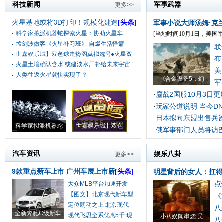
科技新闻
军事武器
更多>>
火星基地或将3D打印！规模化建造
[头条]
军事小说大师汤姆·克
科学家拟派机器蛇探索火星：协助火星车
[当地时间10月1日，美国军
孟剑波做客《火星补习班》 自爆生活怪癖
联
世嘉娱乐城】双色球走势图莫拟选号●火星双
布
火星土壤确认含水 或建淡水厂补给未来宇宙
美
人类往返火星就快实现了？
《合金设备5：幻
军
鏖战2国服10月3日
·
玩家公道说明 当今D
·
日本拟向东盟出售兵器
·
科学家拟派机器蛇
世嘉娱乐城】双色
俄军事部门人员将访
·
汽车资讯
娱乐八卦
更多>>
9款重点新车上市 广州车展上市新
[头条]
明星背后的女人：扛
点
大众MLB平台加速开发
将
【图文】北京现代新车型
《
定位朗动之上 北京现代
八
全新奔驰C级新车
现代飞思全系优惠5千 现
小八娱闻串烧 吴
八