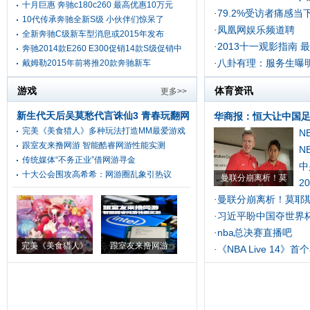
十月巨惠 奔驰c180c260 最高优惠10万元
79.2%受访者痛感当
·
10代传承奔驰全新S级 小伙伴们惊呆了
凤凰网娱乐频道聘
·
全新奔驰C级新车型消息或2015年发布
2013十一观影指南 
·
奔驰2014款E260 E300促销14款S级促销中
八卦有理：服务生曝
戴姆勒2015年前将推20款奔驰新车
·
游戏
体育资讯
更多>>
新生代天后吴莫愁代言诛仙3 青春玩翻网
华商报：恒大让中国
完美《美食猎人》多种玩法打造MM最爱游戏
游传统
[头条]
N
跟室友来撸网游 智能酷睿网游性能实测
N
传统媒体“不务正业”借网游寻金
中
十大公会围攻高希希：网游圈乱象引热议
曼联分崩离析！莫
2
曼联分崩离析！莫耶斯
·
习近平盼中国夺世界
·
nba总决赛直播吧
·
完美《美食猎人》
跟室友来撸网游
《NBA Live 14》
·