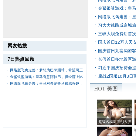
金鲨银鲨游戏：皇
[国际新闻]
网络版飞禽走兽：
[国内新闻]
习大大线路成京城旅游
[新闻资讯]
三峡大坝免费后首次启
闻]
国庆首日12万人天安
网友热搜
国庆首日九寨沟游客
内新闻]
7日热点回顾
长假首日多地景区游
习近平国庆招待会提党
闻]
网络版飞禽走兽：梦想为巴萨踢球，希望两三
鏖战2国服10月3
闻]
金鲨银鲨游戏：皇马有意阿拉巴，但经济上比
网络版飞禽走兽：皇马对多纳鲁马很感兴趣，
HOT 美图
超级名模周韦彤大胆