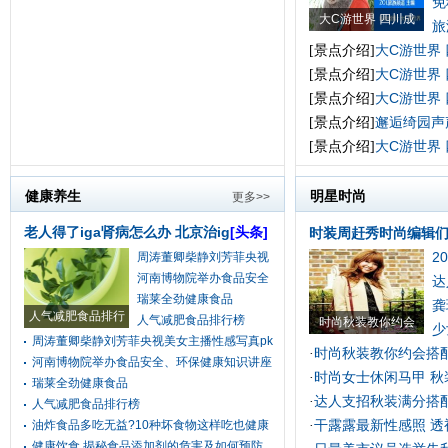
免
大C游世界 四川成
旅
大C游世界
[景点介绍]
大C游世界
[景点介绍]
大C游世界
[景点介绍]
邂逅绮园声
[景点介绍]
大C游世界
[景点介绍]
健康养生
明星时尚
更多>>
老人得了iga肾病怎么办 北京治ig
[头条]
时装周赶秀时尚编辑
2
周涛董卿柴静刘芳菲央视
河南博物院举办食品安全
达
瑞莱全劲健康食品
龚
人气减肥食品排行
人气减肥食品排行榜
时尚秋装教你约会
少
周涛董卿柴静刘芳菲央视美女主播性感写真pk
时尚秋装教你约会搭配
·
河南博物院举办食品安全、环保健康知识讲座
时尚女士休闲马甲 秋
·
瑞莱全劲健康食品
达人支招秋装满分搭配
·
人气减肥食品排行榜
干露露最新性感照 透
油炸食品多吃无益?10种坏食物这样吃也健康
·
健康饮食 揭秘食品添加剂的危害及如何预防