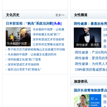
文化历史
女性频道
更多>>
日本前首相：“购岛”系政治决断
[头条]
两性健康：最喜欢给男
1
马未都的中国梦：让收藏
漳州收藏文化城“新门”
1
深圳有望成艺术市场前哨
亲
马未都的中国梦：
江苏邳州交警曝光城市道
两性健康：爱漂亮
亲
男子耗尽百万家财抢救梅山文化收藏万件旧物
两性健康：产后6周
·
马未都的中国梦：让收藏文化重回民间
两性健康：爱漂亮的
·
漳州收藏文化城“新门”迎客
两性健康：为何男人
·
深圳有望成艺术市场前哨
19种最强排毒减肥食
城市洁白雪景下的“黑镜头”
·
旅游资讯
国庆长假青海旅游景点
国
连