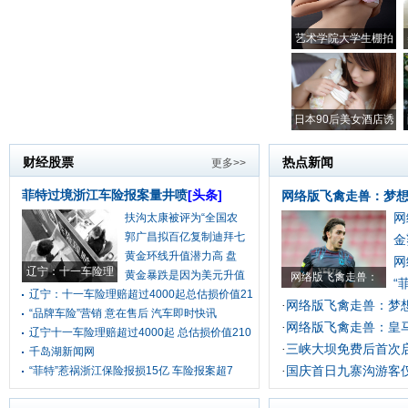
艺术学院大学生棚拍
日本90后美女酒店诱
财经股票
热点新闻
更多>>
菲特过境浙江车险报案量井喷
[头条]
网络版飞禽走兽：梦
网
扶沟太康被评为“全国农
郭广昌拟百亿复制迪拜七
金
黄金环线升值潜力高 盘
网
辽宁：十一车险理
黄金暴跌是因为美元升值
网络版飞禽走兽：
“
辽宁：十一车险理赔超过4000起总估损价值21
网络版飞禽走兽：梦
·
“品牌车险”营销 意在售后 汽车即时快讯
网络版飞禽走兽：皇
·
辽宁十一车险理赔超过4000起 总估损价值210
三峡大坝免费后首次
·
千岛湖新闻网
国庆首日九寨沟游客
“菲特”惹祸浙江保险报损15亿 车险报案超7
·