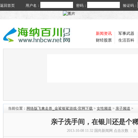
返回首页
用户名：
密码：
验证码：
新闻资讯
军事武器
财经股票
生活百科
当前位置：
网络版飞禽走兽_金鲨银鲨游戏-官网下载
>
女性频道
>
亲子频道
>
亲子洗手间，在银川还是个
2013-10-08 11:32
国尚新闻网
点击次数 ：
次