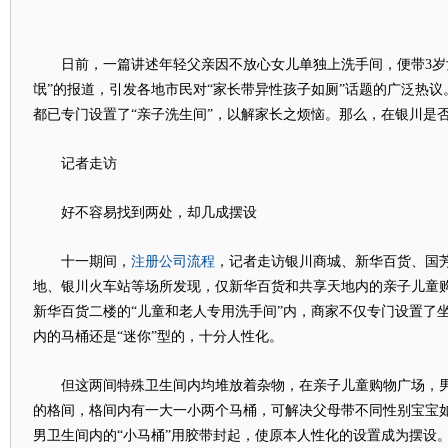
日前，一篇讲述年轻父亲因不放心女儿单独上洗手间，便带3岁女
氓”的报道，引发各地市民对“家长带异性孩子如厕”话题的广泛热
都已专门设置了“亲子洗生间”，以解家长之烦恼。那么，在银川是
记者走访
好不容易找到两处，却几成摆设
注册公司流程
十一期间，
，记者走访银川商城、新华百货、国
地、银川火车站等场所发现，仅新华百货和共享天地内的亲子儿童
新华百货二楼的“儿童和老人专用洗手间”内，商家不仅专门设置了
内的马桶还是“迷你”型的，十分人性化。
但这两间特殊卫生间内均堆放着杂物，在亲子儿童购物广场，男
的格间，格间内有一大一小两个马桶，可解决父母带不同性别宝宝
男卫生间内的“小马桶”用胶带封起，使原本人性化的设置成为摆设