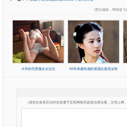
(
责任编辑
：网络版飞
大学的宅男腐女太过分
50年来最性感的英国比基尼女郎
（请您在发表言论时自觉遵守互联网相关政策法律法规，文明上网