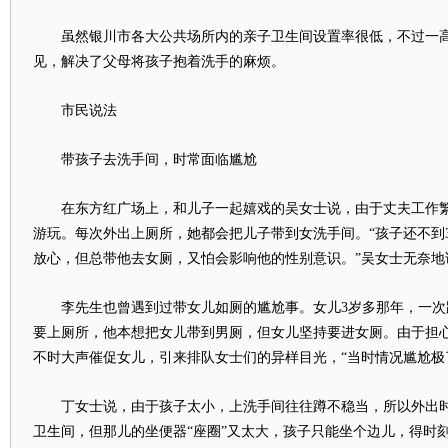
虽然银川市各大公共场所内的亲子卫生间设置率很低，不过一高
见，解决了父母将孩子抱着洗手的麻烦。
市民说法
带孩子去洗手间，时常面临尴尬
在东方红广场上，和儿子一起嬉戏的吴女士说，由于丈夫工作繁
游玩。每次外出上厕所，她都会把儿子带到女洗手间。“孩子还不到
放心，但总带他去女厕，又怕会影响他的性别意识。”吴女士无奈地
李先生也曾遇到过带女儿如厕的尴尬事。女儿3岁多那年，一次
要上厕所，他本想把女儿带到男厕，但女儿坚持要进女厕。由于担
不时大声催促女儿，引来排队女士们的异样目光，“当时情况尴尬极
丁女士说，由于孩子太小，上洗手间往往蹲不稳当，所以外出时
卫生间，但那儿的坐便器“座圈”又太大，孩子只能坐个边儿，得时