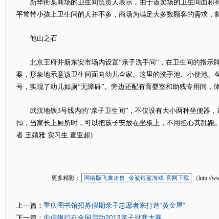
新华街某商场的卫生间负责人表示，由于该卖场的卫生间面积有
平常带小孩上卫生间的人并不多，商场为满足大多数顾客的需求，就
他山之石
北京王府井新东安市场内设置“亲子洗手间”，在卫生间的指示牌
案，形象地示意该卫生间面向幼儿全家。这里的洗手池、小便池、
号，实现了幼儿如厕“无障碍”。旁边还配有育婴室和助残专用间，
武汉地铁3号线内的“亲子卫生间”，不仅设有大小两种坐便器，
扣，当家长上厕所时，可以把孩子安放在坐板上，不用担心其乱跑。
者 王婧雅 实习生 查亚超)
更多精彩：
网络版飞禽走兽_金鲨银鲨游戏-官网下载
（http://w
重庆图书馆招募假期亲子志愿者来打造“黄金屋”
上一篇：
中信银行在全国启动2013亲子财商大赛
下一篇：