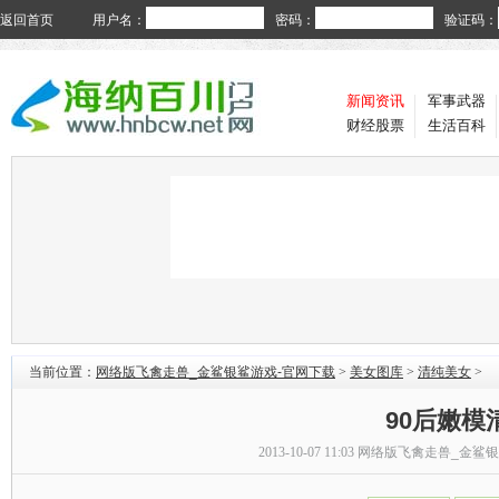
返回首页
用户名：
密码：
验证码：
新闻资讯
军事武器
财经股票
生活百科
当前位置：
网络版飞禽走兽_金鲨银鲨游戏-官网下载
>
美女图库
>
清纯美女
>
90后嫩
2013-10-07 11:03
网络版飞禽走兽_金鲨银