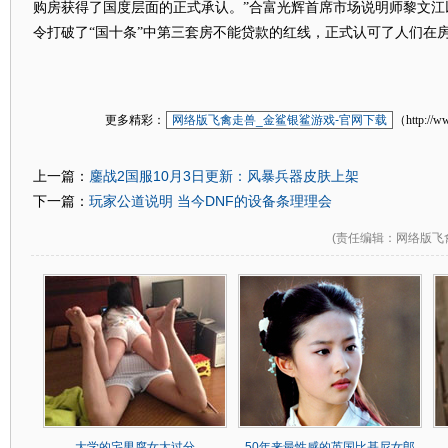
购房获得了国度层面的正式承认。”合富光辉首席市场说明师黎文江
令打破了“国十条”中第三套房不能贷款的红线，正式认可了人们在
更多精彩：
网络版飞禽走兽_金鲨银鲨游戏-官网下载
（http://w
鏖战2国服10月3日更新：风暴兵器皮肤上架
上一篇：
玩家公道说明 当今DNF的设备条理理会
下一篇：
(
责任编辑
：网络版飞
大学的宅男腐女太过分
50年来最性感的英国比基尼女郎