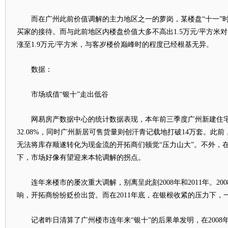
而在广州此前价值调解的主力地区之一的萝岗，某楼盘“十一”时
买家的接待。而与此前地区内楼盘价值大多不高出1.5万元/平方米
涨至1.9万元/平方米，与客岁楼价巅峰时的程度已经根基无异。
数据：
市场或借“银十”走出低谷
网易房产数据中心的统计数据表现，本年前三季度广州新建住宅网签
32.08%，同时广州新居可售货量则创汗青记载地打破14万套。此
无法将库存顺遂转化为现金流的开拓商们顿觉“压力山大”。不外，
下，市场好像有望迎来本轮调解的拐点。
连年来楼市的屡次重大调解，别离呈此刻2008年和2011年。20
响，开拓商纷纷贬价出货。而在2011年底，在银根收紧的压力下，
记者昨日清算了广州楼市连年来“银十”的后果单发明，在2008年