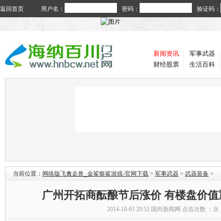
返回首页
用户名：
密码：
验证码：
新闻资讯
军事武器
财经股票
生活百科
当前位置：
网络版飞禽走兽_金鲨银鲨游戏-官网下载
>
军事武器
>
武器装备
>
广州开拓商酝酿节后涨价 有楼盘价值
2014-10-03 20:52
国尚新闻网
点击次数 ：
次