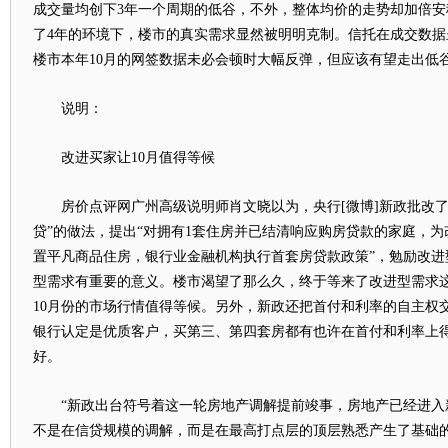
成交量均创下3年一个周期的低谷，不外，整体均价的走势却加倍安
了4年的环境下，楼市的真实需求显然被明明克制。信托在成交数据
楼市本年10月的网签数据未必会顿时大幅反弹，但应该有望走出低
说明：
改进买家让10月值得等候
房价点评网广州高级说明师肖文晓以为，央行[微博]新政批改了
贷”的做法，提出“对拥有1套住房并已结清响应购房贷款的家庭，
置平凡商品住房，银行业金融机构执行首套房贷款政策”，勉励改进
型需求有重要的意义。楼市渴望了那么久，终于等来了改进型需求
10月份的市场行情值得等候。另外，新政还把首付和利率的自主权
银行认定是优质客户，买第三、第四套房都有也许在首付和利率上
好。
“新政出台符号着这一轮房地产调解提前竣事，房地产已经进入
不是在信贷规模的调解，而是在最高打点层的顶层熟悉产生了基础