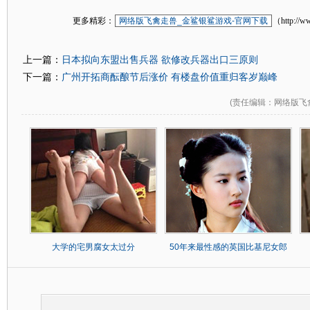
更多精彩：
网络版飞禽走兽_金鲨银鲨游戏-官网下载
（http://w
日本拟向东盟出售兵器 欲修改兵器出口三原则
上一篇：
广州开拓商酝酿节后涨价 有楼盘价值重归客岁巅峰
下一篇：
(
责任编辑
：网络版飞
大学的宅男腐女太过分
50年来最性感的英国比基尼女郎