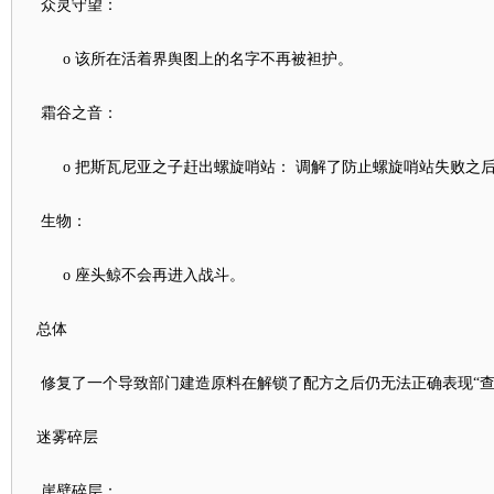
众灵守望：
o 该所在活着界舆图上的名字不再被袒护。
霜谷之音：
o 把斯瓦尼亚之子赶出螺旋哨站： 调解了防止螺旋哨站失败之
生物：
o 座头鲸不会再进入战斗。
总体
修复了一个导致部门建造原料在解锁了配方之后仍无法正确表现“查
迷雾碎层
崖壁碎层：