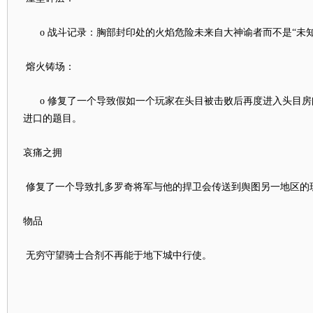
o 战斗记录：胸部封印处的火焰危险未来自大神谕者而不是“未知
熔火铸场：
o 修复了一个导致假如一个玩家在头目被击败后再度进入头目房
进口的题目。
哀痛之拥
修复了一个导致扎多罗奇将军与他的捍卫会传送到舆图另一地区的
物品
无穷守望骑士合剂不再能于地下城中行使。