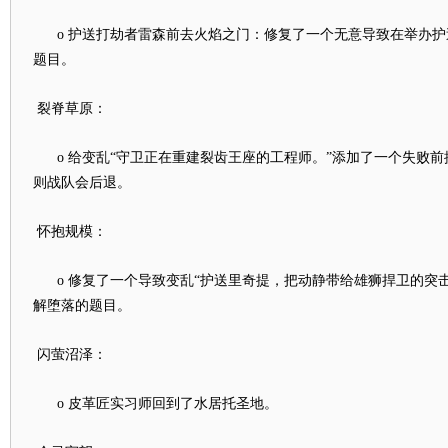
o 护送打劫者雷森前去火焰之门：修复了一个无意导致在举办护
题目。
裂脊草原：
o 给变乱“守卫正在重建裂齿王座的工程师。”添加了一个失败前
则战队会后退。
怀抱规模：
o 修复了一个导致变乱“护送里奇提，把动静带给雄狮捍卫的突击
解堕落的题目。
闪萤沼泽：
o 皮革匠实习师回到了水居托圣地。