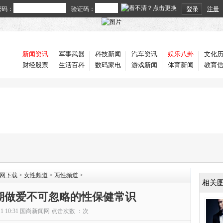
密码：
验证码：
注册
新闻资讯
军事武器
科技新闻
汽车资讯
娱乐八卦
文化
财经股票
生活百科
数码家电
游戏新闻
体育新闻
教育
官网下载
>
女性频道
>
两性频道
>
相关
期做爱不可忽略的性保健常识
11 10:31
国尚新闻网
点击次数 ：
次