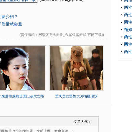
两
金鲨银鲨游戏-官网下载
（http://www.luchengyeya.com）
两
两性
女爱少妇？
两
子质量就会差
甄嬛
(
责任编辑
：网络版飞禽走兽_金鲨银鲨游戏-官网下载})
两性
两性
两
0年来最性感的英国比基尼女郎
重庆美女野性大片拍摄现场
文章人气：
联网相关政策法律法规，文明上网，健康言论。）