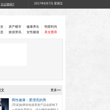
2017年
8月7日 星期五
忘记密码?
历史
房产楼市
健康养生
明星时尚
信息
旅游资讯
女性频道
美女图库
图文
更多>>
两性健康：爱漂亮的男
[导读]如果你知道美发产品会影响下
一代的生育能力，还会继续使用吗？