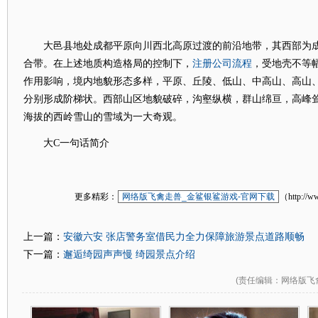
大邑县地处成都平原向川西北高原过渡的前沿地带，其西部为成
注册公司流程
合带。在上述地质构造格局的控制下，
，受地壳不等
作用影响，境内地貌形态多样，平原、丘陵、低山、中高山、高山
分别形成阶梯状。西部山区地貌破碎，沟壑纵横，群山绵亘，高峰
海拔的西岭雪山的雪域为一大奇观。
大C一句话简介
更多精彩：
网络版飞禽走兽_金鲨银鲨游戏-官网下载
（http://w
安徽六安 张店警务室借民力全力保障旅游景点道路顺畅
上一篇：
邂逅绮园声声慢 绮园景点介绍
下一篇：
(
责任编辑
：网络版飞