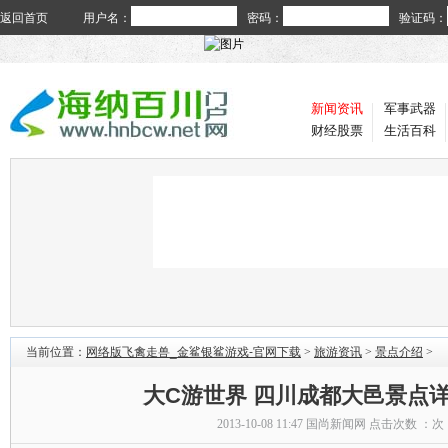
返回首页
用户名：
密码：
验证码：
新闻资讯
军事武器
财经股票
生活百科
当前位置：
网络版飞禽走兽_金鲨银鲨游戏-官网下载
>
旅游资讯
>
景点介绍
>
大C游世界 四川成都大邑景点
2013-10-08 11:47
国尚新闻网
点击次数 ：
次