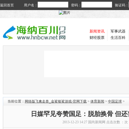
返回首页
用户名：
密码：
验证码：
新闻资讯
军事武器
财经股票
生活百科
当前位置：
网络版飞禽走兽_金鲨银鲨游戏-官网下载
>
体育新闻
>
中国足球
>
日媒罕见夸赞国足：脱胎换骨 但还
2013-12-23 14:27
国尚新闻网
点击次数 ：
次