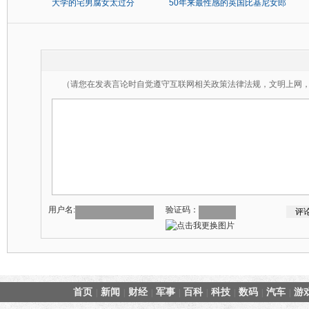
大学的宅男腐女太过分
50年来最性感的英国比基尼女郎
（请您在发表言论时自觉遵守互联网相关政策法律法规，文明上网
用户名:
验证码：
首页
新闻
财经
军事
百科
科技
数码
汽车
游
|
|
|
|
|
|
|
|