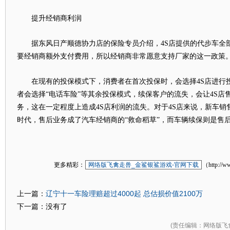
提升经销商利润
据东风日产顺德协力店的保险专员介绍，4S店提供的代步车全
要经销商额外支付费用，所以经销商非常愿意支持厂家的这一政策
在现有的投保模式下，消费者在首次投保时，会选择4S店进行
者会选择“电话车险”等其余投保模式，续保客户的流失，会让4S店
务，这在一定程度上造成4S店利润的流失。对于4S店来说，新车
时代，售后业务成了汽车经销商的“救命稻草”，而车辆续保则是售
更多精彩：
网络版飞禽走兽_金鲨银鲨游戏-官网下载
（http://w
辽宁十一车险理赔超过4000起 总估损价值2100万
上一篇：
下一篇：没有了
(
责任编辑
：网络版飞