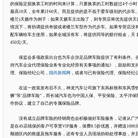
的保险定损换算工时的时间来计算，只要换算的工时数超过4个小时
最高10天，全年累计60天。而且提供的是不低于爱车级别的代步车
楼兰)天籁作为例子：如果天籁车主出险了，则专营店将优先提供天
情况下，将协调提供奇骏或者楼兰车型作为代步车。如果专营店没
配车辆给车主使用，如果全城没有车，将提供同等的赔付租金，天 
450元/天。
保监会多项政策出台也为车企涉足品牌车险提供了有利条件。去
持汽车企业代理保险业务专业化经营有关事项的通知》，鼓励和支
国尚新闻网
理、保险经纪公司，
，或者与已有保险代理、保险经纪
在这一政策发布后不久，神龙汽车公司旗下东风标致和东风雪铁龙
狮”等“品牌车险”，而长城汽车也与中国人保、平安保险、太平洋
作协议，建立了自己的专属保险品牌。
没有成立品牌车险的经销商也会积极做好车险服务，记者从广汽
是在4S店续保的客户可享受VIP服务，保费8.5折优惠，并赠送100
顺德区内的救援及拖车服务，还有专业人员现场协助处理事故，并