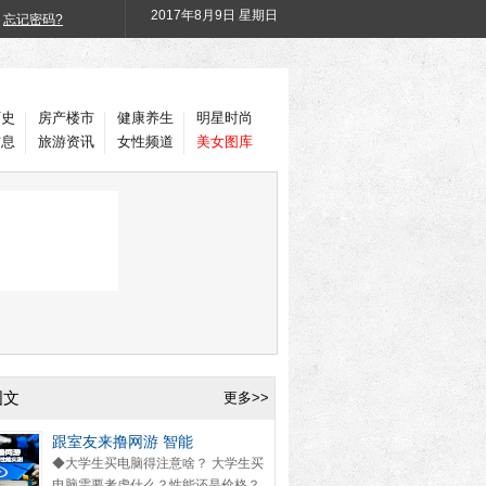
2017年
8月9日 星期日
忘记密码?
历史
房产楼市
健康养生
明星时尚
信息
旅游资讯
女性频道
美女图库
图文
更多>>
跟室友来撸网游 智能
◆大学生买电脑得注意啥？ 大学生买
电脑需要考虑什么？性能还是价格？