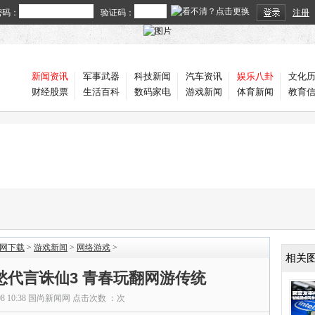
密码：
验证码：
注册
新闻资讯
军事武器
科技新闻
汽车资讯
娱乐八卦
文化
财经股票
生活百科
数码家电
游戏新闻
体育新闻
教育
官网下载
>
游戏新闻
>
网络游戏
>
相关
愁代言诛仙3 青春玩翻网游传统
08 10:38
国尚新闻网
点击次数 ：
次