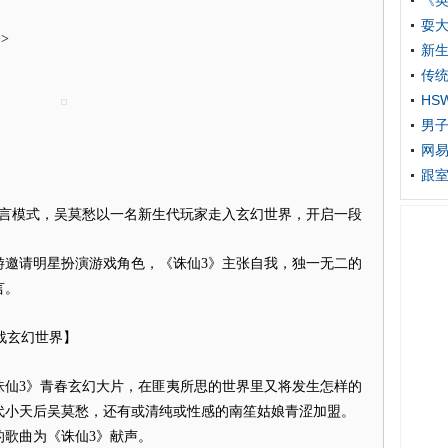
《英
耍
>
新生
传统
HS
男子
网易
】
跟室
模式，吴莫愁以一名新生代玩家走入玄幻世界，开启一段
请明星扮演游戏角色，《诛仙3》主张自我，独一无二的
言。
战玄幻世界】
3》青春玄幻大片，在匪夷所思的世界里又将发生怎样的
代小天后吴莫愁，还有或清纯或性感的南笙姑娘青涩加盟。
的歌曲为《诛仙3》献声。