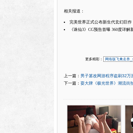
相关报道：
完美世界正式公布新生代玄幻巨作
《诛仙3》CG预告首曝 360度详
更多精彩：
网络版飞禽走兽_
男子篡改网游程序盗刷32万游
上一篇：
耍大牌《极光世界》潮流街
下一篇：