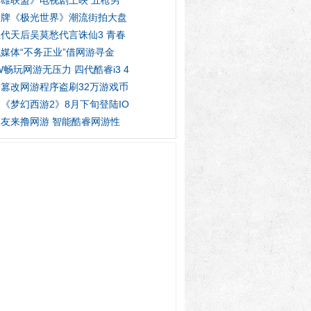
雄联盟》电视剧上映 五枪男
大牌《极光世界》潮流街拍大盘
代天后吴莫愁代言诛仙3 青春
媒体“不务正业”借网游寻金
W畅玩网游无压力 四代酷睿i3 4
篡改网游程序盗刷32万游戏币
《梦幻西游2》8月下旬登陆IO
友来撸网游 智能酷睿网游性