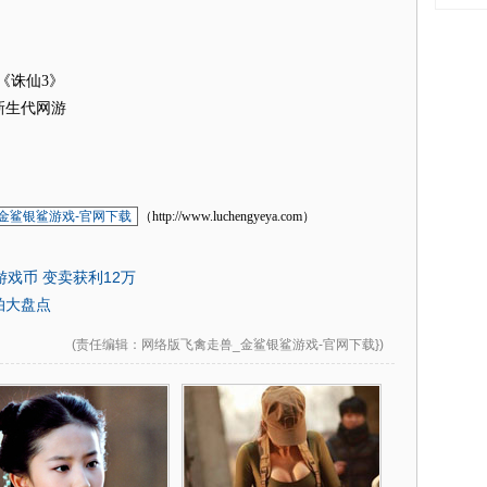
《诛仙3》
解新生代网游
金鲨银鲨游戏-官网下载
（http://www.luchengyeya.com）
戏币 变卖获利12万
拍大盘点
(
责任编辑
：网络版飞禽走兽_金鲨银鲨游戏-官网下载})