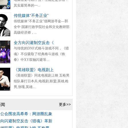
其实最简单的一...
传统媒体“不务正业”
传统媒体“不务正业”借网游寻金---郭
全中 国家行政学院社会和文化教研部
高级经济师，...
全方向闪避制空反击《
与传统的DNF式格斗游戏不同，《猎
魂》不仅吸取了经典格斗游戏《铁
拳》中XY双轴闪避等...
《英雄联盟》电视剧上
《英雄联盟》同名电视剧上映 五枪男
组队暴打日本兵,电视剧,联盟,英雄,枪
男,张嘎,英雄...
新闻
更多>>
大公会围攻高希希：网游圈乱象
方向闪避制空反击《猎魂》革新