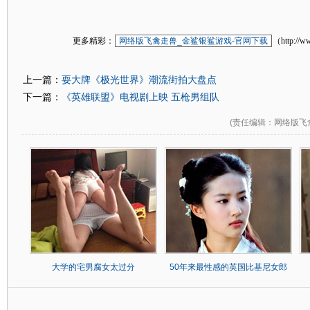
更多精彩：
网络版飞禽走兽_金鲨银鲨游戏-官网下载
（http://w
耍大牌《极光世界》潮流街拍大盘点
上一篇：
《英雄联盟》电视剧上映 五枪男组队
下一篇：
(
责任编辑
：网络版飞
大学的宅男腐女太过分
50年来最性感的英国比基尼女郎