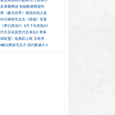
篡改网游程序盗刷32万游戏币
友来撸网游 智能酷睿网游性
大牌《极光世界》潮流街拍大盘
方向闪避制空反击《猎魂》革新
《梦幻西游2》8月下旬登陆IO
代天后吴莫愁代言诛仙3 青春
雄联盟》电视剧上映 五枪男
W畅玩网游无压力 四代酷睿i3 4