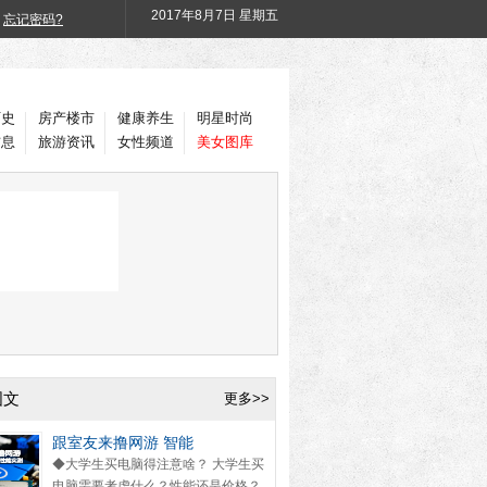
2017年
8月7日 星期五
忘记密码?
历史
房产楼市
健康养生
明星时尚
信息
旅游资讯
女性频道
美女图库
图文
更多>>
跟室友来撸网游 智能
◆大学生买电脑得注意啥？ 大学生买
电脑需要考虑什么？性能还是价格？