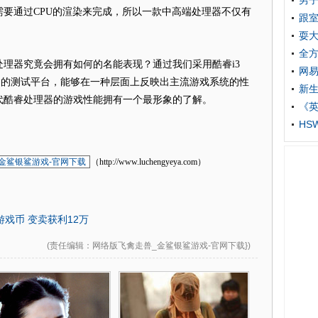
男子
要通过CPU的渲染来完成，所以一款中高端处理器不仅有
跟室
。
耍
全
器究竟会拥有如何的名能表现？通过我们采用酷睿i3
网易
 4400显卡组建的测试平台，能够在一种层面上反映出主流游戏系统的性
新生
代酷睿处理器的游戏性能拥有一个最形象的了解。
《英
HS
金鲨银鲨游戏-官网下载
（http://www.luchengyeya.com）
戏币 变卖获利12万
(
责任编辑
：网络版飞禽走兽_金鲨银鲨游戏-官网下载})