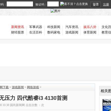
密码：
验证码：
注册
新闻资讯
军事武器
科技新闻
汽车资讯
娱乐八卦
文化
财经股票
生活百科
数码家电
游戏新闻
体育新闻
教育
官网下载
>
游戏新闻
>
网络游戏
>
相关
压力 四代酷睿i3 4130首测
08 10:38
国尚新闻网
点击次数 ：
次