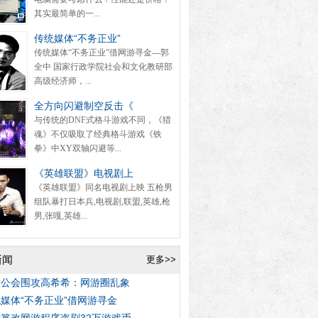
其实最简单的一...
传统媒体“不务正业”
传统媒体“不务正业”借网游寻金---郭
全中 国家行政学院社会和文化教研部
高级经济师，...
全方向闪避制空反击《
与传统的DNF式格斗游戏不同，《猎
魂》不仅吸取了经典格斗游戏《铁
拳》中XY双轴闪避等...
《英雄联盟》电视剧上
《英雄联盟》同名电视剧上映 五枪男
组队暴打日本兵,电视剧,联盟,英雄,枪
男,张嘎,英雄...
新闻
更多>>
大公会围攻高希希：网游圈乱象
媒体“不务正业”借网游寻金