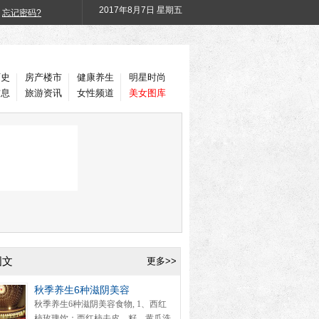
2017年
8月7日 星期五
忘记密码?
历史
房产楼市
健康养生
明星时尚
信息
旅游资讯
女性频道
美女图库
图文
更多>>
秋季养生6种滋阴美容
秋季养生6种滋阴美容食物, 1、西红
柿玫瑰饮：西红柿去皮、籽，黄瓜洗