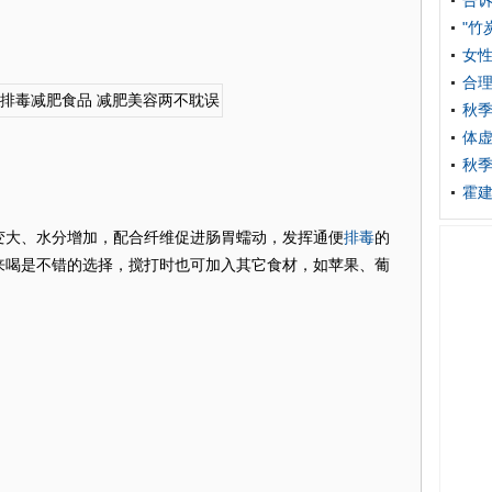
告
。
"竹
女性
合
秋季
体
秋季
霍建
排毒
大、水分增加，配合纤维促进肠胃蠕动，发挥通便
的
来喝是不错的选择，搅打时也可加入其它食材，如苹果、葡