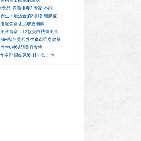
诉你用食出细腻的肌肤
炭食品"养颜排毒? 专家:不能
养生：最适合的8食物 细腻皮
理搭配饮食让肌肤更细腻
美容食谱：12款美白祛斑美食
虚MM秋冬美容养生食谱强身健脑
养生6种滋阴美容食物
华身陷招妓风波 林心如：他