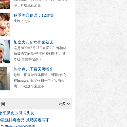
净，鲜玫瑰花适量...
秋季美容食谱：12款美
小脸上的痘...
加拿大八旬女作家获诺
这是2009年6月25日在爱尔兰都柏林
拍摄的艾丽斯·芒罗的资料照片。新
华社/美联本报讯（...
陈小春儿子百天照曝光
导语：据香港媒体报道，9日陈敏之
在Instagram贴了张和一个宝宝的合
照，不过这个宝宝不...
新闻
更多>>
物细腻皮肤滋润头发
种最强排毒食品 减肥美容两不