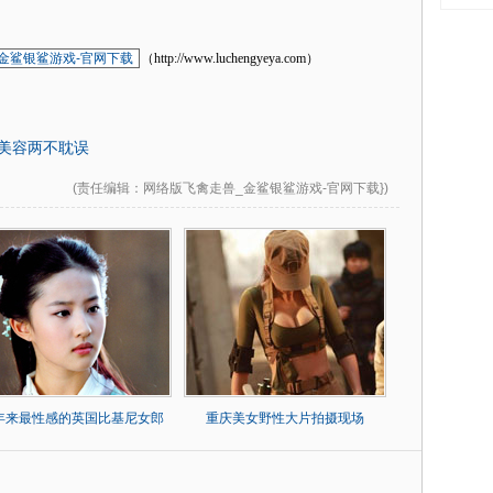
金鲨银鲨游戏-官网下载
（http://www.luchengyeya.com）
肥美容两不耽误
(
责任编辑
：网络版飞禽走兽_金鲨银鲨游戏-官网下载})
0年来最性感的英国比基尼女郎
重庆美女野性大片拍摄现场