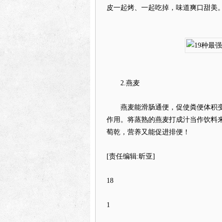
皮一起烤、一起吃掉，味道爽口甜美
2.燕麦
燕麦能滑肠通便，促使粪便体积变
作用。将蒸熟的燕麦打成汁当作饮料
萄乾，营养又能促进排便！
[责任编辑:昕亚]
18
1