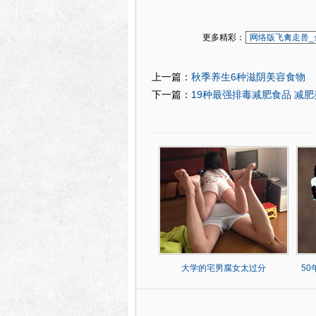
更多精彩：
网络版飞禽走兽_
秋季养生6种滋阴美容食物
上一篇：
19种最强排毒减肥食品 减
下一篇：
大学的宅男腐女太过分
5