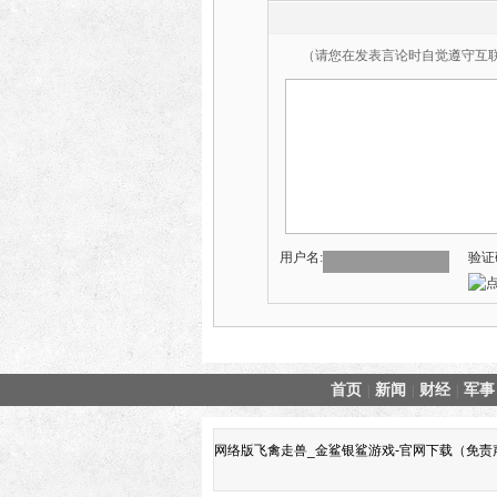
（请您在发表言论时自觉遵守互
用户名:
验证
首页
新闻
财经
军事
|
|
|
网络版飞禽走兽_金鲨银鲨游戏-官网下载（免