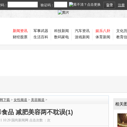
密码：
验证码：
注册
新闻资讯
军事武器
科技新闻
汽车资讯
娱乐八卦
文化
财经股票
生活百科
数码家电
游戏新闻
体育新闻
教育
官网下载
>
女性频道
>
美容频道
>
相关
食品 减肥美容两不耽误(1)
11 10:29
国尚新闻网
点击次数 ：
次