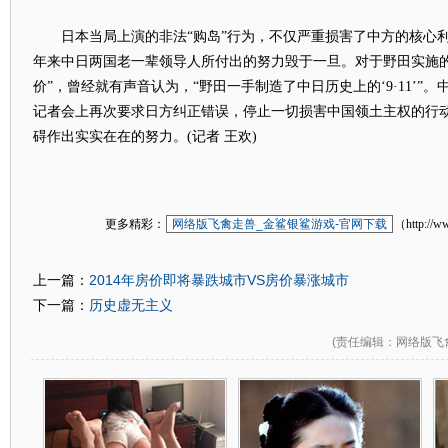
日本当局上演的非法“购岛”行为，不仅严重损害了中方的核心利
年来中日两国老一辈领导人所付出的努力毁于一旦。对于野田实施的
价”，曾经就有声音认为，“野田一手制造了中日历史上的‘9·11’”。
记者会上再次要求日方纠正错误，停止一切损害中国领土主权的行
碍作出实实在在的努力。(记者 王欢)
更多精彩：
网络版飞禽走兽_金鲨银鲨游戏-官网下载
（http://w
2014年房价即将暴跌城市VS房价暴涨城市
上一篇：
历史虚无主义
下一篇：
(
责任编辑
：网络版飞