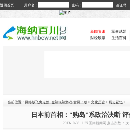
返回首页
用户名：
密码：
验证码：
新闻资讯
军事武器
财经股票
生活百科
当前位置：
网络版飞禽走兽_金鲨银鲨游戏-官网下载
>
文化历史
>
历史记忆
>
日本前首相：“购岛”系政治决断 
2013-10-08 11:25
国尚新闻网
点击次数 ：
次