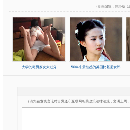
(
责任编辑
：网络版飞
大学的宅男腐女太过分
50年来最性感的英国比基尼女郎
（请您在发表言论时自觉遵守互联网相关政策法律法规，文明上网