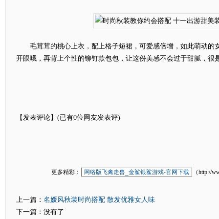
毛茸茸的桃心上衣，配上格子短裙，可爱感倍增，如此萌动的女
开眼哦，再背上个性的铆钉款包包，让这份美感不会过于甜腻，很
【发表评论】(已有
0
位网友发表评)
更多精彩：
网络版飞禽走兽_金鲨银鲨游戏-官网下载
（http://w
名媛风秋装时尚搭配 散发优雅女人味
上一篇：
下一篇：没有了