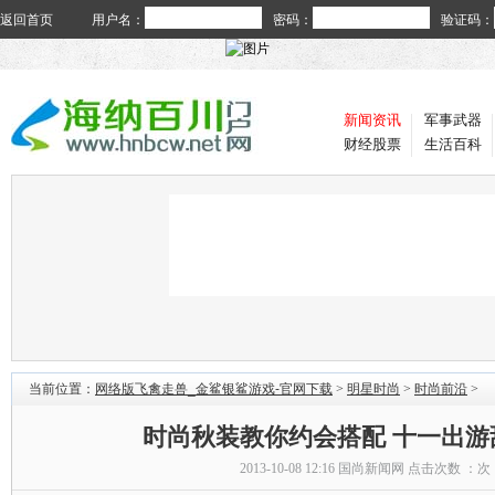
返回首页
用户名：
密码：
验证码：
新闻资讯
军事武器
财经股票
生活百科
当前位置：
网络版飞禽走兽_金鲨银鲨游戏-官网下载
>
明星时尚
>
时尚前沿
>
时尚秋装教你约会搭配 十一出游
2013-10-08 12:16
国尚新闻网
点击次数 ：
次