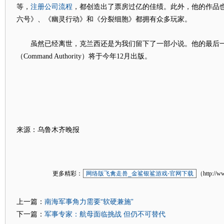
注册公司流程
等，
，都创造出了票房过亿的佳绩。此外，他的作品
六号》、《幽灵行动》和《分裂细胞》都拥有众多玩家。
虽然已经离世，克兰西还是为我们留下了一部小说。他的最后一
（Command Authority）将于今年12月出版。
来源：乌鲁木齐晚报
更多精彩：
网络版飞禽走兽_金鲨银鲨游戏-官网下载
（http://w
南海军事角力需要“软硬兼施”
上一篇：
军事专家：航母面临挑战 但仍不可替代
下一篇：