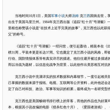
军事小说
汤姆
兰西
当地时间10月1日，美国
大师
·克
因病去世，享
出生于美国马里兰州。1984年克兰西出版《追踪“红十月”号潜艇
里根也称赞该小说是“在技术上近乎完美的故事”，克兰西也以此获
父”的称号。
《追踪“红十月”号潜艇》一经问世，便引起轰动，精装本在《出
榜31周，平装本更是长达37周。它也奠定了克兰西小说的风格，即
行动、国防情报体系等有真实详尽的描述。他往往避开被过多描述
而以冷战为题材，以信息化战争为背景，以此创作出美苏相互对抗
克兰西小说中充满详实的技术数据和内幕细节，一度引起相关部
己掌握的数据来源于报纸、电视、互联网等公开资料，此外他还会
定了自己对科技、政治、军事等知识的积累，最终成为一名研究型
克兰西也是美国畅销书排行榜上的常客，而他的作品也为好莱坞
本，根据其小说改编的电影《猎杀红色十月》、《爱国者游戏》、