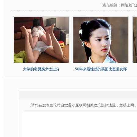
(
责任编辑
：网络版飞
大学的宅男腐女太过分
50年来最性感的英国比基尼女郎
（请您在发表言论时自觉遵守互联网相关政策法律法规，文明上网