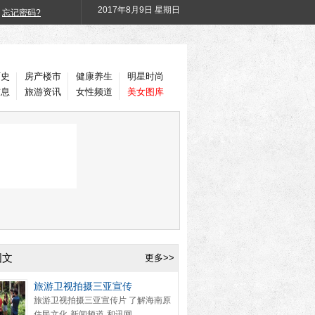
2017年
8月9日 星期日
忘记密码?
历史
房产楼市
健康养生
明星时尚
信息
旅游资讯
女性频道
美女图库
图文
更多>>
旅游卫视拍摄三亚宣传
旅游卫视拍摄三亚宣传片 了解海南原
住民文化-新闻频道-和讯网...