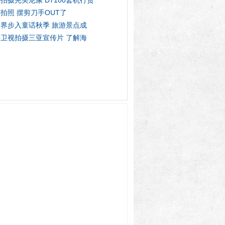
拍摄完美尼康 D7100套机行货
拍照 摆剪刀手OUT了
界步入童话秋季 旅游景点成
卫视拍摄三亚宣传片 了解海