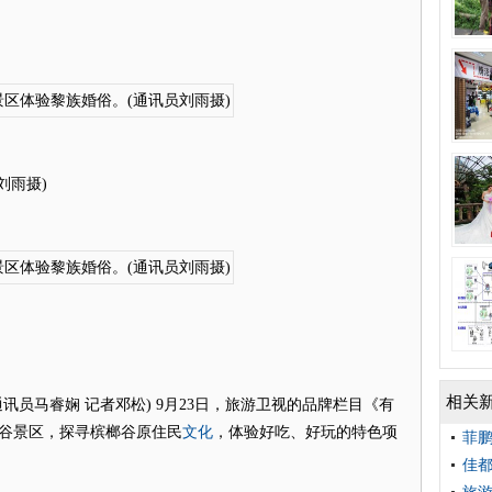
刘雨摄)
相关
员马睿娴 记者邓松) 9月23日，旅游卫视的品牌栏目《有
文化
榔谷景区，探寻槟榔谷原住民
，体验好吃、好玩的特色项
菲鹏
佳都