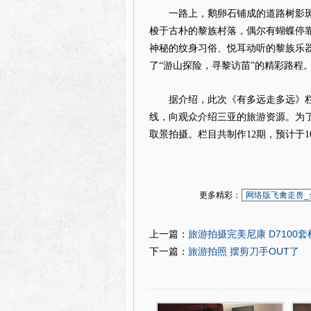
一路上，鹅卵石铺成的道路树影
梭于古朴的黎族村落，偶尔有蝴蝶停
神秘的纹身习俗、悦耳动听的黎族乐
了“游山探险，寻黎访苗”的精彩路程
据介绍，此次《有多远走多远》栏
线，向观众介绍三亚的旅游资源。为
取景拍摄。栏目共制作12期，预计于
更多精彩：
网络版飞禽走兽_
旅游拍摄完美尼康 D7100套
上一篇：
旅游拍照 摆剪刀手OUT了
下一篇：