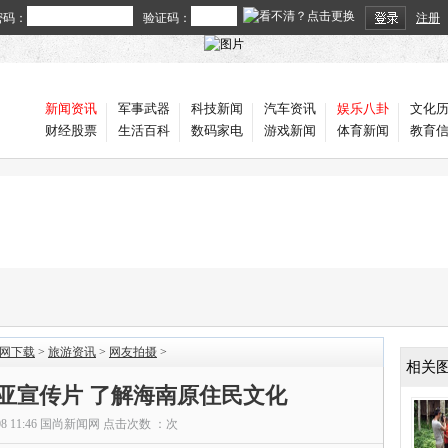
密码：
验证码：
注册
新闻资讯
军事武器
科技新闻
汽车资讯
娱乐八卦
文化
财经股票
生活百科
数码家电
游戏新闻
体育新闻
教育
官网下载
>
旅游资讯
>
网友拍摄
>
相关
亚宣传片 了解海南原住民文化
08 11:46
国尚新闻网
点击次数 ：
次