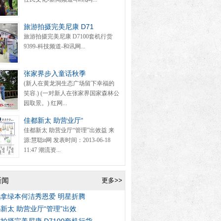
旅游拍摄完美尼康 D71
旅游拍摄完美尼康 D7100套机行货
9399-科技频道-和讯网...
张家界步入童话秋季
(新人在黄龙洞生态广场留下幸福的
笑容.) (一对新人在张家界国家森林公
园取景。) 红网...
佳都新太 助营业厅“
佳都新太 助营业厅“管理”出效益 来
源:慧聪it网 发表时间：2013-06-18
11:47 潮流资...
新闻
更多>>
拿绿本何洁秀恩爱 明星折腾
新太 助营业厅“管理”出效