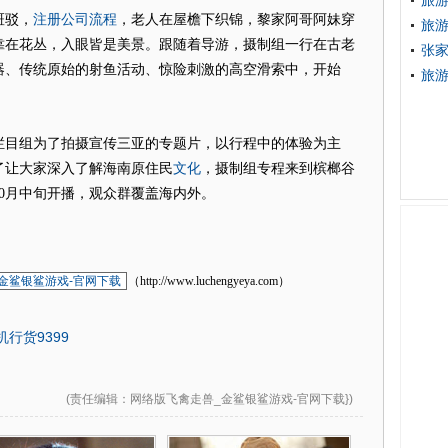
旅游
注册公司流程
斑驳，
，老人在屋檐下织锦，黎家阿哥阿妹穿
旅游
靠在花丛，入眼皆是美景。跟随着导游，摄制组一行在古老
张家
器、传统原始的射鱼活动、惊险刺激的高空滑索中，开始
旅游
。
目组为了拍摄宣传三亚的专题片，以行程中的体验为主
文化
了让大家深入了解海南原住民
，摄制组专程来到槟榔谷
10月中旬开播，观众群覆盖海内外。
金鲨银鲨游戏-官网下载
（http://www.luchengyeya.com）
机行货9399
(
责任编辑
：网络版飞禽走兽_金鲨银鲨游戏-官网下载})