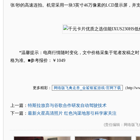
张/秒的高速连拍。机背采用一块3英寸46万像素的LCD显示屏，并支持1
*温馨提示：电商行情随时变化，文中价格采集于笔者发稿之时
格为准。■参考报价：￥1049
更多精彩：
网络版飞禽走兽_金鲨银鲨游戏-官网下载
（http://w
特斯拉放弃与谷歌合作研发自动驾驶技术
上一篇：
最新火星高清照片 红色沟渠地形引科学家关注
下一篇：
(
责任编辑
：网络版飞