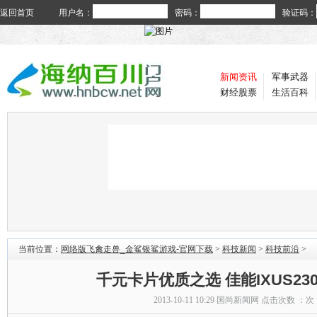
返回首页
用户名：
密码：
验证码：
新闻资讯
军事武器
财经股票
生活百科
当前位置：
网络版飞禽走兽_金鲨银鲨游戏-官网下载
>
科技新闻
>
科技前沿
>
千元卡片优质之选 佳能IXUS23
2013-10-11 10:29
国尚新闻网
点击次数 ：
次