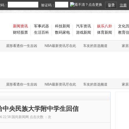
密码：
验证码：
注册
新闻资讯
军事武器
科技新闻
汽车资讯
娱乐八卦
文化
财经股票
生活百科
数码家电
游戏新闻
体育新闻
教育
眉形看透你一生吉凶
NBA最新资讯尽在此
车友的首选频道
家居
眉形看透你一生吉凶
NBA最新资讯尽在此
车友的首选频道
家居
给中央民族大学附中学生回信
06 22:58
国尚新闻网
点击次数 ：
次