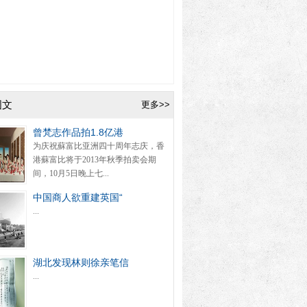
图文
更多>>
曾梵志作品拍1.8亿港
为庆祝蘇富比亚洲四十周年志庆，香
港蘇富比将于2013年秋季拍卖会期
间，10月5日晚上七...
中国商人欲重建英国“
...
湖北发现林则徐亲笔信
...