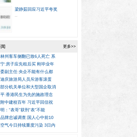
梁静茹回应习近平夸奖
...
新闻
更多>>
林州客车侧翻已致6人死亡 系
宁:房子应先租后买 刚毕业年
委副主任:央企不能有什么都
南迪庆旅游局人员斥游客滚蛋
都部分机关单位和大型国企取消
平:香港民生为先的施政理念
附中建校百年 习近平回信祝
明：“表哥”获刑“表”不能
品牌忠诚调查:国人心中前10
空气今日持续重度污染 3日内