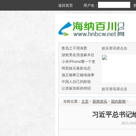
返回首页
用户名：
鲁迅之子周海婴
娱乐资讯请点击
拯救男友浪漫麻木症
小米iPhone哪一个更
火
明星娱乐最新动态
做正确事正确地做事
中国人自己的邮箱
让老板加薪的绝招
娱乐资讯请点击
当前位置：
主页
>
新闻资讯
>
国内新闻
>
习近平总书记
2013-10-