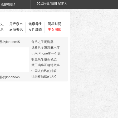
2013年
8月8日 星期六
忘记密码?
历史
房产楼市
健康养生
明星时尚
信息
旅游资讯
女性频道
美女图库
界的iphone4S
鲁迅之子周海婴
拯救男友浪漫麻木症
小米iPhone哪一个更
火
明星娱乐最新动态
做正确事正确地做事
中国人自己的邮箱
让老板加薪的绝招
界的iphone4S