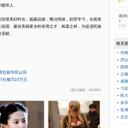
和接班人。
们珍惜美好时光，砥砺品德，陶冶情操，刻苦学习，全面发
大祖国、建设美丽家乡的有用之才、栋梁之材，为促进民族
有贡献。
相关
河南
厉以
国资
理念获市民认同
云
行社被罚10万元
成
习近
(
责任编辑
：ADMIN)
民大
佘宗
亚洲
北京