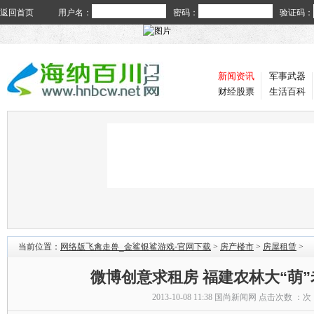
返回首页
用户名：
密码：
验证码：
新闻资讯
军事武器
财经股票
生活百科
当前位置：
网络版飞禽走兽_金鲨银鲨游戏-官网下载
>
房产楼市
>
房屋租赁
>
微博创意求租房 福建农林大“萌
2013-10-08 11:38
国尚新闻网
点击次数 ：
次