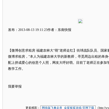
发布：2013-08-13 19:11:23作者：东南快报
【微博创意求租房 福建农林大“萌”老师走红】街球战队队员、国家
微博求租房，“本人为福建农林大学的新教师，寻觅周边出租的单身
配上拼成爱心的创意个人照，网友大呼好萌。目前丁老师正在参加
教学工作。
我要举报
更多精彩：
网络版飞禽走兽_金鲨银鲨游戏-官网下载
（http://w