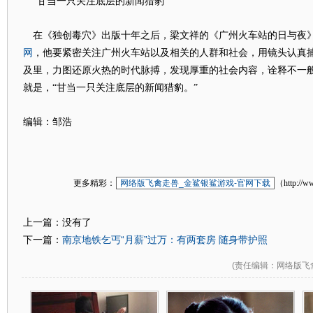
“甘当一只关注底层的新闻猎豹”
在《独创毒穴》出版十年之后，梁文祥的《广州火车站的日与夜
网
，他要紧密关注广州火车站以及相关的人群和社会，用镜头认真
及里，力图还原火热的时代脉搏，发现厚重的社会内容，诠释不一
就是，“甘当一只关注底层的新闻猎豹。”
编辑：邹浩
更多精彩：
网络版飞禽走兽_金鲨银鲨游戏-官网下载
（http://w
上一篇：没有了
南京地铁乞丐“月薪”过万：有两套房 随身带护照
下一篇：
(
责任编辑
：网络版飞