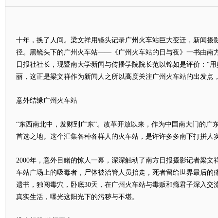
十年，换了人间。梁文祥用镜头记录广州火车站巨大变迁，新闻摄
径。黑镜头下的广州火车站——《广州火车站的日与夜》一书由南
日报社社长，现暨南大学新闻与传播学院院长范以锦如是评价：“用
丽，这正是梁文祥作为新闻人之所以高度关注广州火车站的出发点，
意外结缘广州火车站
“东西南北中，发财到广东”。改革开放以来，作为中国南大门的广
首选之地。这个汇集各种各样人的火车站，是许许多多南下打拼人
2000年，意外目睹的惊人一幕，深深触动了南方日报摄影记者梁文
车站广场上的吸毒者，尸体被治管人员抬走，死者留给世界最后的
遗书，独闯毒穴，卧底30天，在广州火车站与毒贩和瘾君子深入交
真实生活，曝光这阳光下的污秽与不堪。