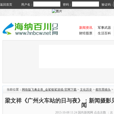
返回首页
用户名：
密码：
验证码：
新闻资讯
军事武器
财经股票
生活百科
当前位置：
网络版飞禽走兽_金鲨银鲨游戏-官网下载
>
文化历史
>
都市黑镜头
>
梁文祥《广州火车站的日与夜》：新闻摄影见
闻
2013-10-08 11:24
国尚新闻网
点击次数 ：
次