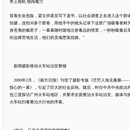
带上相机 独闯毒穴
冒着生命危险，梁文祥甚至写下遗书，以社会调查之名潜入这个群
拍摄，连拍30多个胶卷，用他手中的镜头记录下这群广场吸毒者鲜
身苍夷的瘾君子，一幕幕随时随地注射毒品的情景，一秒秒吸毒后享
街边痛苦地生活，他们的灵魂堕落扭曲。”
新闻摄影推动火车站治安整顿
2000年2月，《南方日报》刊登了摄影专版《茫茫人海见毒瘤—
惊心的一幕》，引起了巨大的社会反响。随后，时任中共中央政治
也三度探访广州火车站地区，并要求全面整治火车站治安。媒体与
火车站扫毒整治大行动的序幕。