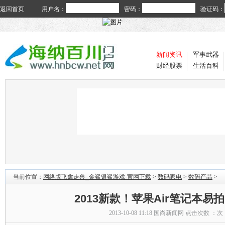
返回首页
用户名：
密码：
验证码：
新闻资讯
军事武器
财经股票
生活百科
当前位置：
网络版飞禽走兽_金鲨银鲨游戏-官网下载
>
数码家电
>
数码产品
>
2013新款！苹果Air笔记本易
2013-10-08 11:18
国尚新闻网
点击次数 ：
次