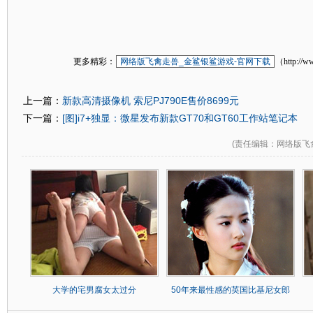
更多精彩：
网络版飞禽走兽_金鲨银鲨游戏-官网下载
（http://w
新款高清摄像机 索尼PJ790E售价8699元
上一篇：
[图]i7+独显：微星发布新款GT70和GT60工作站笔记本
下一篇：
(
责任编辑
：网络版飞
大学的宅男腐女太过分
50年来最性感的英国比基尼女郎