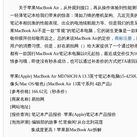
关于苹果MacBook Air，从外观到接口，再从操作体验到性能
一轻薄笔记本给我们带来的惊喜：薄如刀锋的整机架构、几近完美的
笔记本相抗衡的性能表现、出众的电池续航能力等。但是我们的意
果MacBook Air不是一款“常规”的笔记本电脑，它的诞生更像是
商标注册
敬仰膜拜但却敬而远之。总的来说MacBook Air的定价，
，
用户的消费习惯。但是，好在易拍网（）给大家提供了一个通过秒
都有一款国行MacBook Air笔记本电脑以0元起拍，最近成交价仅为1
情参与哦，即使没有秒杀成功，也可以通过补差价的方式把TA请回
苹果(Apple) MacBook Air MD760CH/A 13.3英寸笔记本电脑(i5-4250
像头/Mac OS/银色)
(MacBook Air 13英寸系列 4款产品)
[参考价格] 166.62元（秒杀价）
[商家名称] 易拍网
[网站地址]
[报价查询] 笔记本产品报价 苹果(Apple)笔记本产品报价
[泡泡评测]·编辑部的故事 忙里偷闲!从台北到花莲
·集成度更高！苹果新MacBook Air拆解