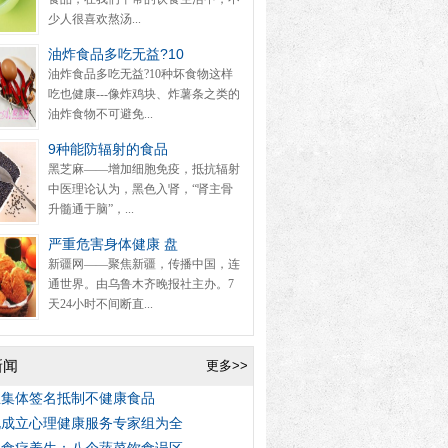
少人很喜欢熬汤...
油炸食品多吃无益?10
油炸食品多吃无益?10种坏食物这样
吃也健康---像炸鸡块、炸薯条之类的
油炸食物不可避免...
9种能防辐射的食品
黑芝麻——增加细胞免疫，抵抗辐射
中医理论认为，黑色入肾，“肾主骨
升髓通于脑”，...
严重危害身体健康 盘
新疆网——聚焦新疆，传播中国，连
通世界。由乌鲁木齐晚报社主办。7
天24小时不间断直...
新闻
更多>>
生集体签名抵制不健康食品
北成立心理健康服务专家组为全