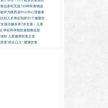
性食疗养生：八个蔬菜饮食误区
食品多吃无益?10种坏食物这
城被评为陕西省中小学心理健康
比别人长寿必知的21个健康饮
岁女孩涉嫌杀害7岁女童：儿童
妇] 孕前和孕期饮食胎教会影
须知 儿童健康饮食之道
患者“癌从口入” 健康饮食