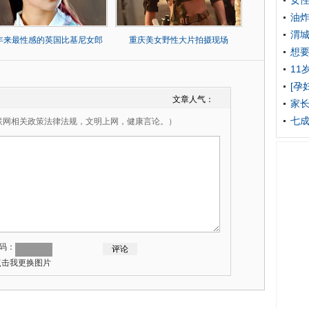
女
油炸
渭
0年来最性感的英国比基尼女郎
重庆美女野性大片拍摄现场
想要
11
[孕
文章人气：
家长
七成
联网相关政策法律法规，文明上网，健康言论。）
码：