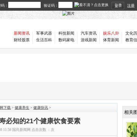
密码：
验证码：
注册
新闻资讯
军事武器
科技新闻
汽车资讯
娱乐八卦
文化
财经股票
生活百科
数码家电
游戏新闻
体育新闻
教育
官网下载
>
健康养生
>
健康快讯
>
相关
寿必知的21个健康饮食要素
08 11:58
国尚新闻网
点击次数 ：
次