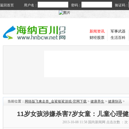
返回首页
用户名：
密码：
验证码：
新闻资讯
军事武器
财经股票
生活百科
当前位置：
网络版飞禽走兽_金鲨银鲨游戏-官网下载
>
健康养生
>
健康快讯
>
11岁女孩涉嫌杀害7岁女童：儿童心理
2013-10-08 11:58
国尚新闻网
点击次数 ：
次