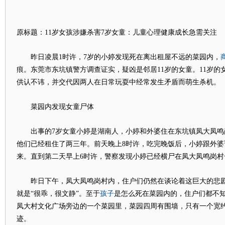
原标题：11岁女孩涉嫌杀害7岁女童：儿童心理健康成长急需关注
昨日凌晨1时许，7岁的小婷发现死在离出租屋不远的菜园内，
痕。东莞市东坑镇警方调查证实，疑凶是邻居11岁的女童。11岁的
供认不讳，并交代因两人在日常玩耍中经常发生矛盾而萌生杀机。
菜园内发现女童尸体
出事的7岁女童小婷是湖南人，小婷和外婆住在东坑镇凤大凤鸣岗
他们已经租住了两三年。前天晚上8时许，吃完晚饭后，小婷跟外婆
来。直到第二天早上6时许，警察发现小婷已经横尸在凤大凤鸣岗村
昨日下午，凤大凤鸣岗村内，住户们仍然在谈论着这巨大的悲剧
孩子
就是“很乖，很文静”。至于
是怎么死在菜园内的，住户们都不
凤大村文化广场旁边的一个菜园里，菜园四周有围墙，只有一个宽约
迹。