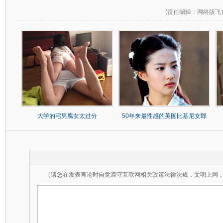
(
责任编辑
：网络版飞
大学的宅男腐女太过分
50年来最性感的英国比基尼女郎
（请您在发表言论时自觉遵守互联网相关政策法律法规，文明上网